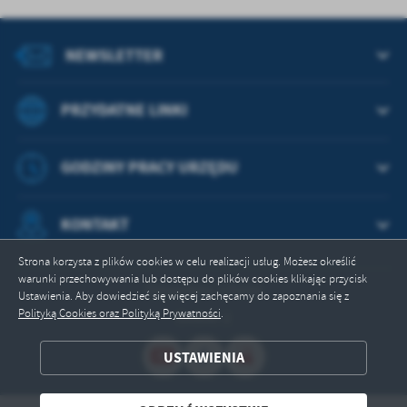
NEWSLETTER
PRZYDATNE LINKI
GODZINY PRACY URZĘDU
KONTAKT
Strona korzysta z plików cookies w celu realizacji usług. Możesz określić
warunki przechowywania lub dostępu do plików cookies klikając przycisk
Odwiedzin: 175556
Ustawienia. Aby dowiedzieć się więcej zachęcamy do zapoznania się z
Polityką Cookies oraz Polityką Prywatności
.
Online: 2
ZAPISZ WYBRANE
USTAWIENIA
ODRZUĆ WSZYSTKIE