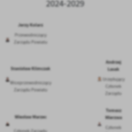
2024-2029
Firmy te działają w charakterze pośredników prezentujących nasze
treści w postaci wiadomości, ofert, komunikatów mediów
społecznościowych.
Jerzy Kolarz
Przewodniczący
Zarządu Powiatu
Andrzej
Stanisław Klimczak
Lasak
Urzędujący
Wiceprzewodniczący
Członek
Zarządu Powiatu
Zarządu
Tomasz
Wiesław Marzec
Mierzwa
Członek
Członek Zarządu