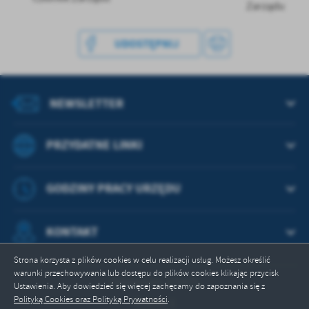
Zarządu
UDOSTĘPNIJ
NEWSLETTER
PRZYDATNE LINKI
GODZINY PRACY URZĘDU
KONTAKT
Strona korzysta z plików cookies w celu realizacji usług. Możesz określić
warunki przechowywania lub dostępu do plików cookies klikając przycisk
Odwiedzin: 175475
Ustawienia. Aby dowiedzieć się więcej zachęcamy do zapoznania się z
Polityką Cookies oraz Polityką Prywatności
.
Online: 1