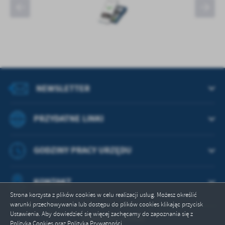
NEWSLETTER
PRZYDATNE LINKI
GODZINY PRACY URZĘDU
KONTAKT
Strona korzysta z plików cookies w celu realizacji usług. Możesz określić
ZAPISZ WYBRANE
warunki przechowywania lub dostępu do plików cookies klikając przycisk
Ustawienia. Aby dowiedzieć się więcej zachęcamy do zapoznania się z
Odwiedzin: 175420
Polityką Cookies oraz Polityką Prywatności
.